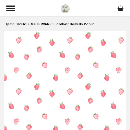
Hjem
DIVERSE METERVARE
Jordbær Bomulls Poplin