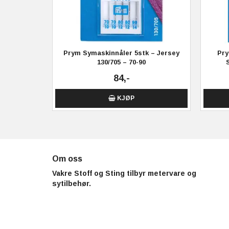
Prym Symaskinnåler 5stk – Jersey
Pry
130/705 – 70-90
84,-
KJØP
Om oss
Vakre Stoff og Sting tilbyr metervare og
sytilbehør.