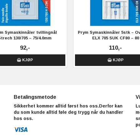
m Symaskinnåler tvillingnål
Prym Symaskinnåler 5stk – Ov
Strech 130/705 – 75/4.0mm
ELX 705 SUK CF80 – 80
92,-
110,-
KJØP
KJØP
Betalingsmetode
V
Sikkerhet kommer alltid først hos oss.Derfor kan
L
du som kunde alltid føle deg trygg når du handler
m
hos oss.
s
p