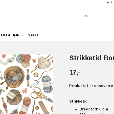
Fr
TILBEHØR
SALG
Strikketid Bo
17,-
Produktet er dessverre 
Strikketid
Bredde: 150 cm