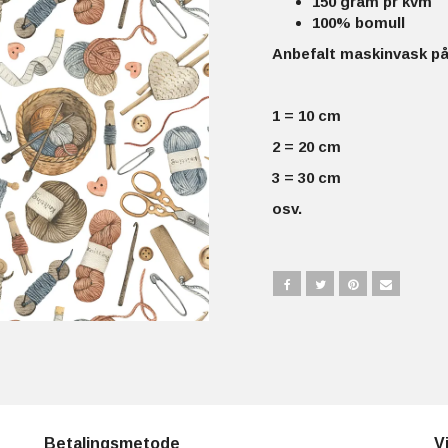
150 gram pr kvm
100% bomull
Anbefalt maskinvask på 
1 = 10 cm
2 = 20 cm
3 = 30 cm
osv.
Betalingsmetode
V