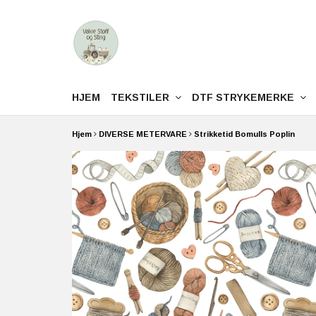
HJEM
TEKSTILER
DTF STRYKEMERKE
Hjem
DIVERSE METERVARE
Strikketid Bomulls Poplin