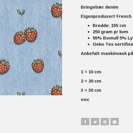
Bringebær denim
Eigenprodusert French 
Bredde: 155 cm
250 gram pr kvm
95% Bomull 5% Ly
Oeko Tex sertifise
Anbefalt maskinvask på
1 = 10 cm
2 = 20 cm
3 = 30 cm
osv.