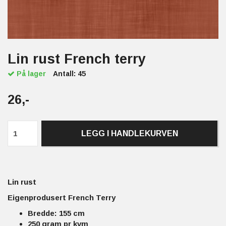
Lin rust French terry
På lager
Antall:
45
26,-
LEGG I HANDLEKURVEN
Lin rust
Eigenprodusert French Terry
Bredde: 155 cm
250 gram pr kvm