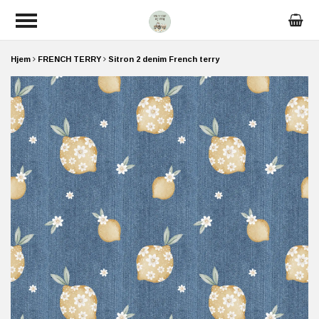
Hjem
FRENCH TERRY
Sitron 2 denim French terry