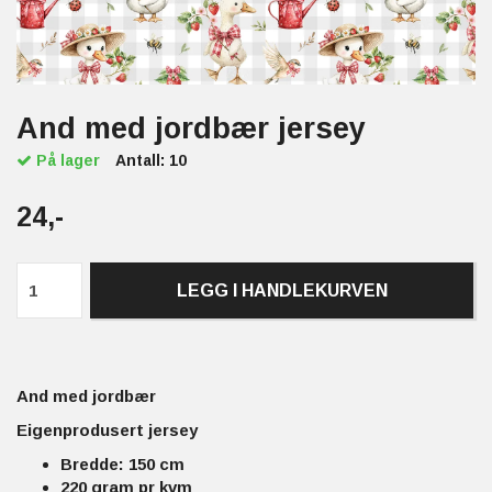
And med jordbær jersey
På lager
Antall:
10
24,-
LEGG I HANDLEKURVEN
And med jordbær
Eigenprodusert jersey
Bredde: 150 cm
220 gram pr kvm