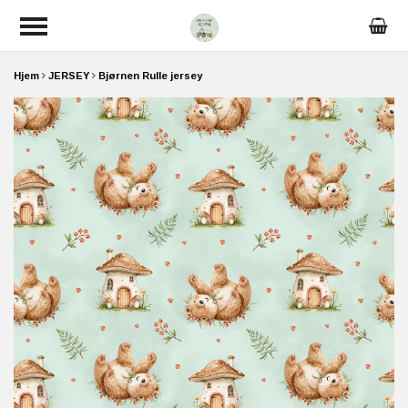
Hjem
JERSEY
Bjørnen Rulle jersey