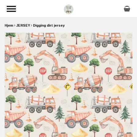
Hjem
JERSEY
Digging dirt jersey