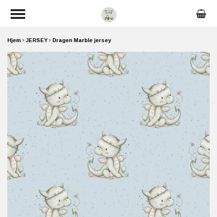
Hjem
JERSEY
Dragen Marble jersey