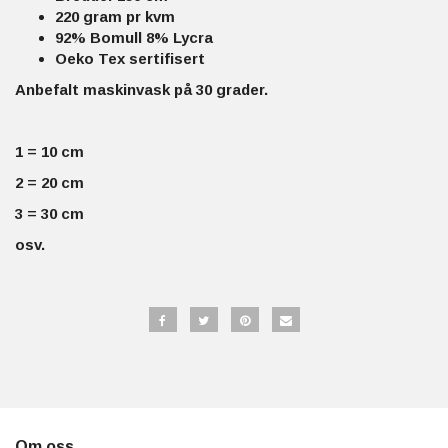
220 gram pr kvm
92% Bomull 8% Lycra
Oeko Tex sertifisert
Anbefalt maskinvask på 30 grader.
1 = 10 cm
2 = 20 cm
3 = 30 cm
osv.
Om oss