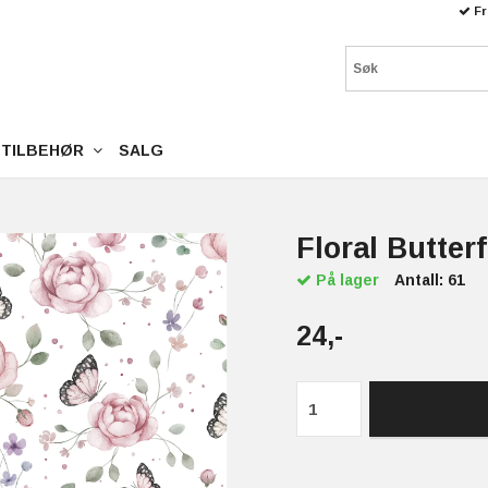
Fr
TILBEHØR
SALG
Floral Butter
På lager
Antall:
61
24,-