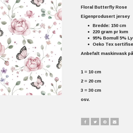
Floral Butterfly Rose
Eigenprodusert jersey
Bredde: 150 cm
220 gram pr kvm
95% Bomull 5% Ly
Oeko Tex sertifise
Anbefalt maskinvask på
1 = 10 cm
2 = 20 cm
3 = 30 cm
osv.