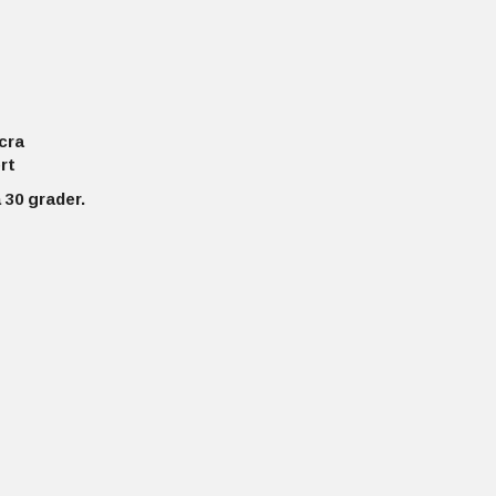
cra
rt
 30 grader.