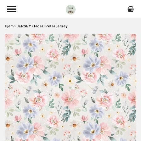
Hjem
JERSEY
Floral Petra jersey