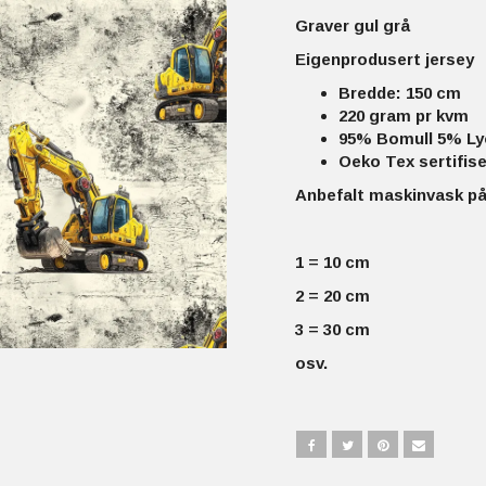
Graver gul grå
Eigenprodusert jersey
Bredde: 150 cm
220 gram pr kvm
95% Bomull 5% Ly
Oeko Tex sertifise
Anbefalt maskinvask på
1 = 10 cm
2 = 20 cm
3 = 30 cm
osv.