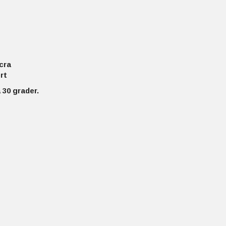
cra
rt
 30 grader.