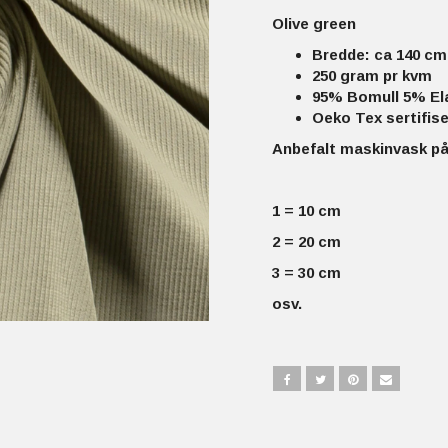
Olive green
Bredde: ca 140 cm
250 gram pr kvm
95% Bomull 5% El
Oeko Tex sertifise
Anbefalt maskinvask på
1 = 10 cm
2 = 20 cm
3 = 30 cm
osv.