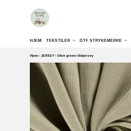
HJEM
TEKSTILER
DTF STRYKEMERKE
Hjem
JERSEY
Olive green ribbjersey