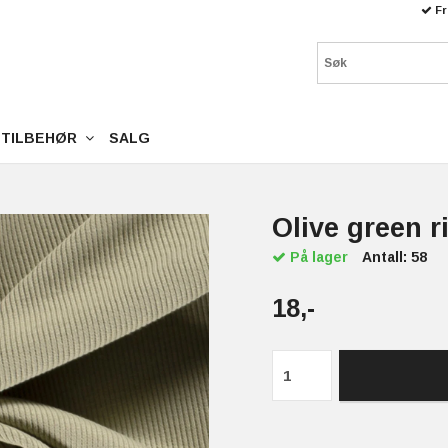
Fr
TILBEHØR
SALG
Olive green r
På lager
Antall:
58
18,-