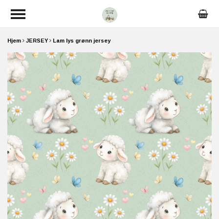
Hjem
JERSEY
Lam lys grønn jersey