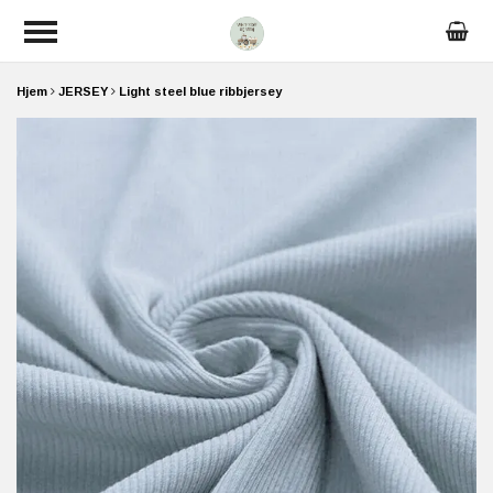
Hjem
JERSEY
Light steel blue ribbjersey