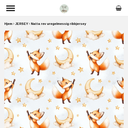
Hjem
JERSEY
Natta rev uregelmessig ribbjersey