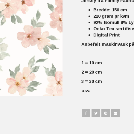
Jersey fra Family Fabric
Bredde: 150 cm
220 gram pr kvm
92% Bomull 8% Ly
Oeko Tex sertifise
Digital Print
Anbefalt maskinvask på
1 = 10 cm
2 = 20 cm
3 = 30 cm
osv.