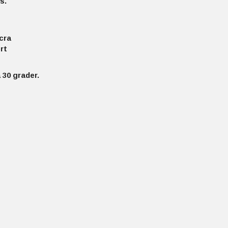
s.
cra
rt
 30 grader.