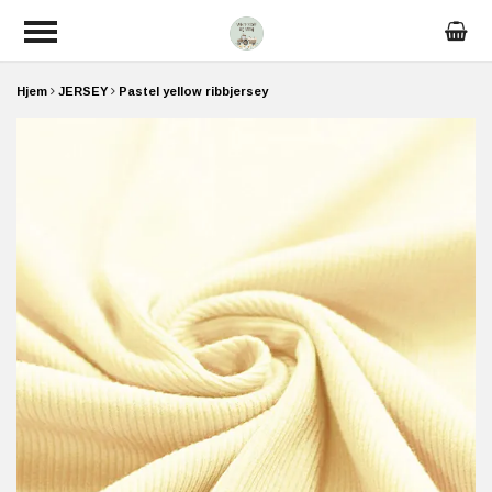
Hjem
JERSEY
Pastel yellow ribbjersey