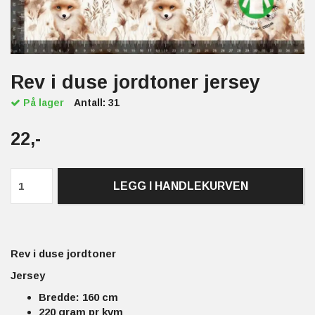
Rev i duse jordtoner jersey
På lager
Antall:
31
22,-
LEGG I HANDLEKURVEN
Rev i duse jordtoner
Jersey
Bredde: 160 cm
220 gram pr kvm