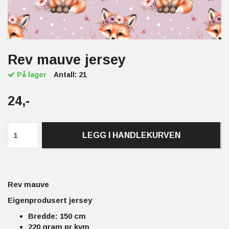
Rev mauve jersey
På lager
Antall:
21
24,-
LEGG I HANDLEKURVEN
Rev mauve
Eigenprodusert jersey
Bredde: 150 cm
220 gram pr kvm