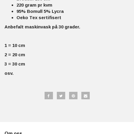
220 gram pr kvm
95% Bomull 5% Lycra
Oeko Tex sertifisert
Anbefalt maskinvask på 30 grader.
1 = 10 cm
2 = 20 cm
3 = 30 cm
osv.
Om oss