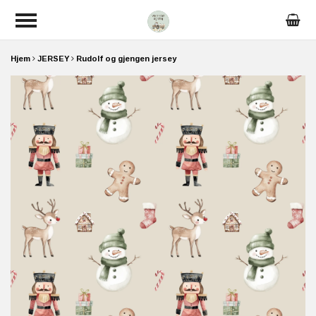
Hjem
JERSEY
Rudolf og gjengen jersey