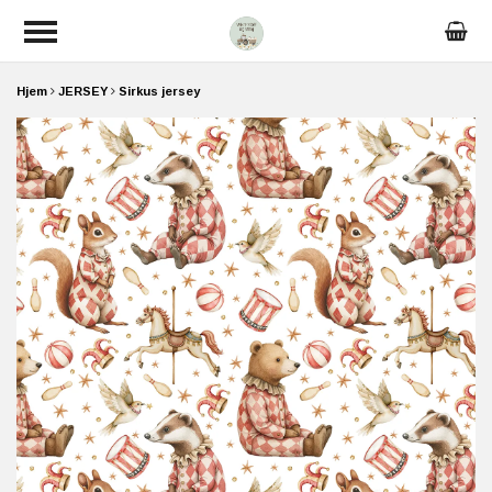
Hjem
JERSEY
Sirkus jersey