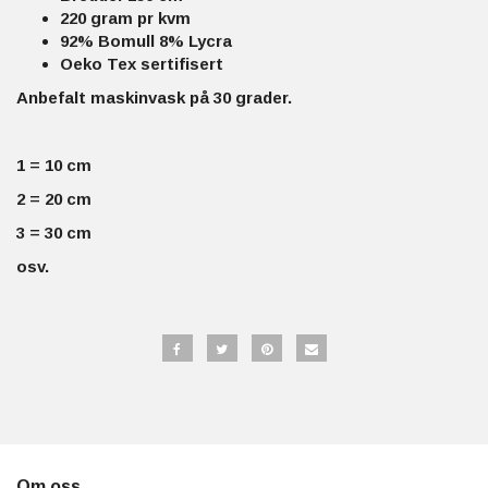
220 gram pr kvm
92% Bomull 8% Lycra
Oeko Tex sertifisert
Anbefalt maskinvask på 30 grader.
1 = 10 cm
2 = 20 cm
3 = 30 cm
osv.
Om oss