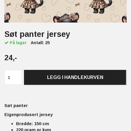
Søt panter jersey
På lager
Antall:
25
24,-
LEGG I HANDLEKURVEN
Søt panter
Eigenprodusert jersey
Bredde: 150 cm
220 gram pr kvm