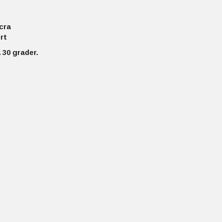
cra
rt
 30 grader.