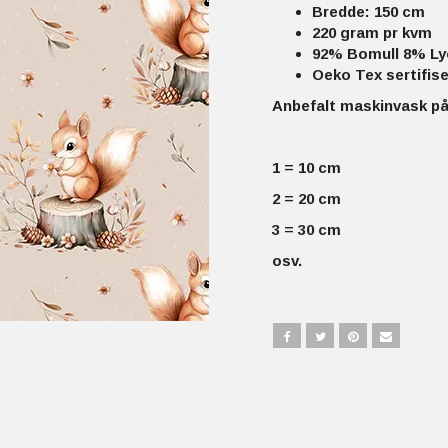
Bredde: 150 cm
220 gram pr kvm
92% Bomull 8% Ly
Oeko Tex sertifise
Anbefalt maskinvask på
1 = 10 cm
2 = 20 cm
3 = 30 cm
osv.