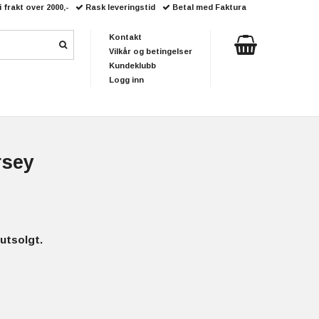
i frakt over 2000,-
Rask leveringstid
Betal med Faktura
Kontakt
Vilkår og betingelser
Kundeklubb
Logg inn
rsey
utsolgt.