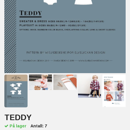
TEDDY
På lager
Antall:
7