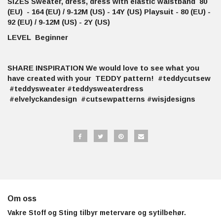
SIZES Sweater, dress, dress with elastic waistband 80
(EU) - 164 (EU) / 9-12M (US) - 14Y (US) Playsuit - 80 (EU) -
92 (EU) / 9-12M (US) - 2Y (US)
LEVEL Beginner
SHARE INSPIRATION We would love to see what you
have created with your TEDDY pattern! #teddycutsew
#teddysweater #teddysweaterdress
#elvelyckandesign #cutsewpatterns #wisjdesigns
Om oss
Vakre Stoff og Sting tilbyr metervare og sytilbehør.