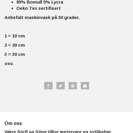
95% Bomull 5% Lycra
Oeko Tex sertifisert
Anbefalt maskinvask på 30 grader.
1 = 10 cm
2 = 20 cm
3 = 30 cm
osv.
Om oss
Vakre Stoff og Sting tilbyr metervare og sytilbehør.