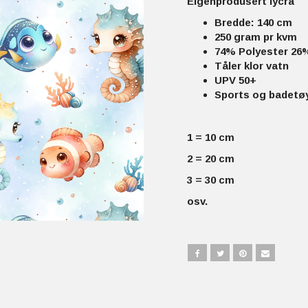
Eigenprodusert lycra
Bredde: 140 cm
250 gram pr kvm
74% Polyester 26
Tåler klor vatn
UPV 50+
Sports og badetøy
1 = 10 cm
2 = 20 cm
3 = 30 cm
osv.