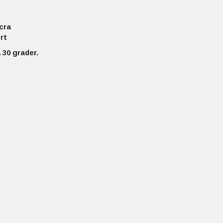
cra
rt
 30 grader.