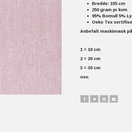
Bredde: 155 cm
250 gram pr kvm
95% Bomull 5% Ly
Oeko Tex sertifise
Anbefalt maskinvask på
1 = 10 cm
2 = 20 cm
3 = 30 cm
osv.