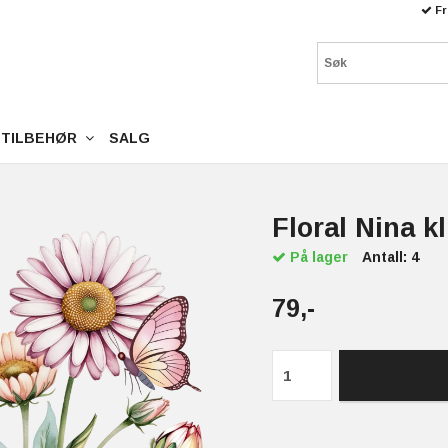
Fr
TILBEHØR
SALG
Floral Nina k
På lager
Antall:
4
79,-