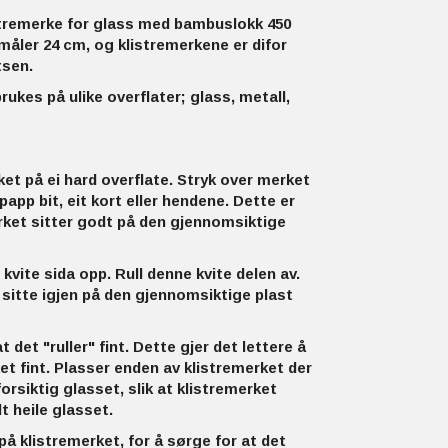
istremerke for glass med bambuslokk 450
åler 24 cm, og klistremerkene er difor
tsen.
ukes på ulike overflater; glass, metall,
et på ei hard overflate. Stryk over merket
app bit, eit kort eller hendene. Dette er
erket sitter godt på den gjennomsiktige
vite sida opp. Rull denne kvite delen av.
sitte igjen på den gjennomsiktige plast
t det "ruller" fint. Dette gjer det lettere å
t fint. Plasser enden av klistremerket der
forsiktig glasset, slik at klistremerket
t heile glasset.
å klistremerket, for å sørge for at det