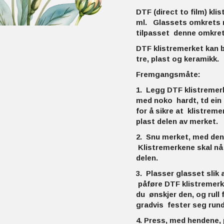
DTF (direct to film) kl
ml. Glassets omkrets m
tilpasset denne omkre
DTF klistremerket kan br
tre, plast og keramikk.
Fremgangsmåte:
1. Legg DTF klistremerk
med noko hardt, td ein p
for å sikre at klistrem
plast delen av merket.
2. Snu merket, med den k
Klistremerkene skal nå 
delen.
3. Plasser glasset slik a
påføre DTF klistremerke
du ønskjer den, og rull 
gradvis fester seg rund
4. Press, med hendene, p