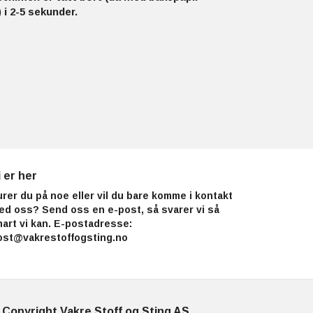
 i 2-5 sekunder.
i er her
urer du på noe eller vil du bare komme i kontakt
ed oss? Send oss en e-post, så svarer vi så
nart vi kan. E-postadresse:
ost@vakrestoffogsting.no
 Copyright Vakre Stoff og Sting AS