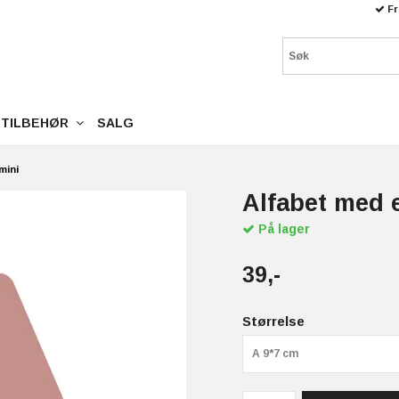
Fr
TILBEHØR
SALG
mini
Alfabet med 
På lager
39,-
Størrelse
A 9*7 cm