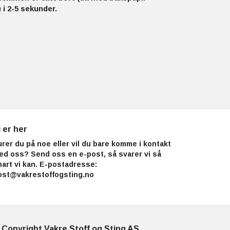
 i 2-5 sekunder.
i er her
urer du på noe eller vil du bare komme i kontakt
ed oss? Send oss en e-post, så svarer vi så
nart vi kan. E-postadresse:
ost@vakrestoffogsting.no
 Copyright Vakre Stoff og Sting AS