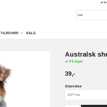
Fr
TILBEHØR
SALG
Australsk sh
På lager
39,-
Størrelse
4,5*7 cm