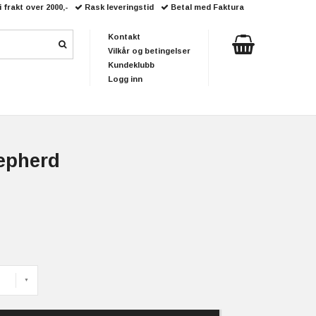
i frakt over 2000,-
Rask leveringstid
Betal med Faktura
Kontakt
Vilkår og betingelser
Kundeklubb
Logg inn
epherd