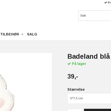
Fr
TILBEHØR
SALG
Badeland blå
På lager
39,-
Størrelse
5*7,5 cm