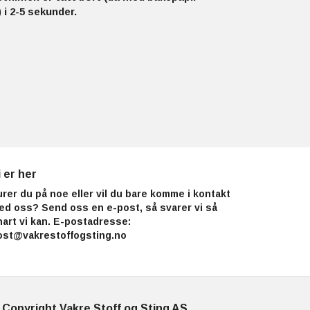
 i 2-5 sekunder.
i er her
urer du på noe eller vil du bare komme i kontakt
ed oss? Send oss en e-post, så svarer vi så
nart vi kan. E-postadresse:
ost@vakrestoffogsting.no
 Copyright Vakre Stoff og Sting AS