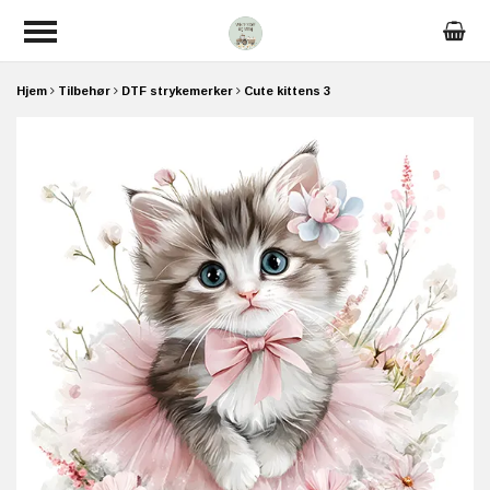
Hjem
Tilbehør
DTF strykemerker
Cute kittens 3