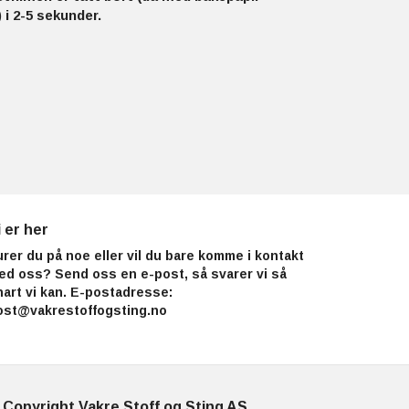
 i 2-5 sekunder.
i er her
urer du på noe eller vil du bare komme i kontakt
ed oss? Send oss en e-post, så svarer vi så
nart vi kan. E-postadresse:
ost@vakrestoffogsting.no
 Copyright Vakre Stoff og Sting AS