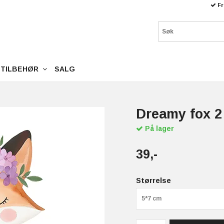
Fr
TILBEHØR
SALG
Dreamy fox 2
På lager
39,-
Størrelse
5*7 cm