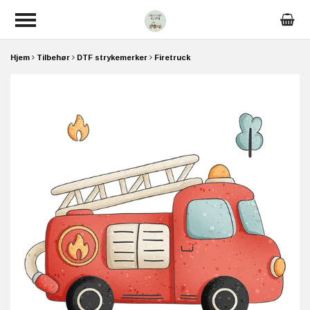
Hjem
Tilbehør
DTF strykemerker
Firetruck