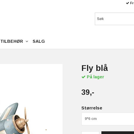
Fr
TILBEHØR
SALG
Fly blå
På lager
39,-
Størrelse
9*6 cm