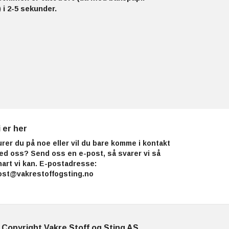
 i 2-5 sekunder.
i er her
urer du på noe eller vil du bare komme i kontakt
ed oss? Send oss en e-post, så svarer vi så
nart vi kan. E-postadresse:
ost@vakrestoffogsting.no
 Copyright Vakre Stoff og Sting AS