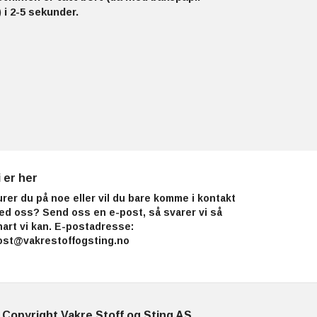
 i 2-5 sekunder.
i er her
urer du på noe eller vil du bare komme i kontakt
ed oss? Send oss en e-post, så svarer vi så
nart vi kan. E-postadresse:
ost@vakrestoffogsting.no
 Copyright Vakre Stoff og Sting AS