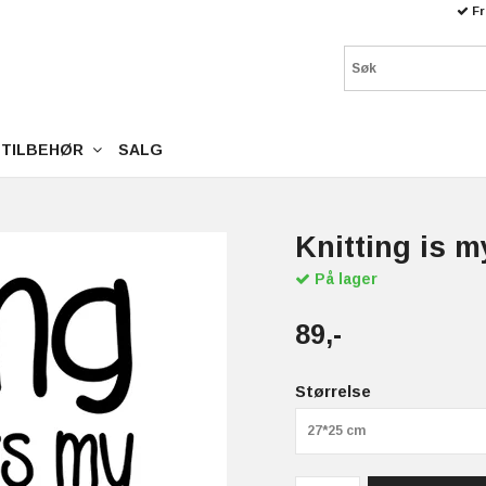
Fr
TILBEHØR
SALG
Knitting is m
På lager
89,-
Størrelse
27*25 cm