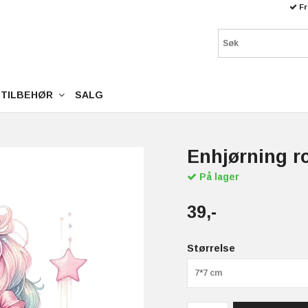
Fr
TILBEHØR
SALG
Enhjørning r
På lager
39,-
Størrelse
7*7 cm