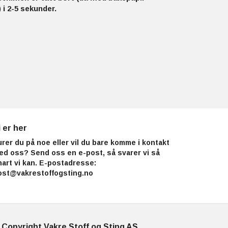
 i 2-5 sekunder.
i er her
urer du på noe eller vil du bare komme i kontakt
ed oss? Send oss en e-post, så svarer vi så
nart vi kan. E-postadresse:
ost@vakrestoffogsting.no
 Copyright Vakre Stoff og Sting AS