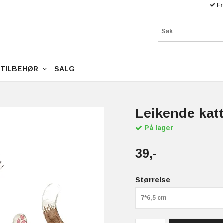
Fr
TILBEHØR
SALG
Leikende katt
På lager
39,-
Størrelse
7*6,5 cm