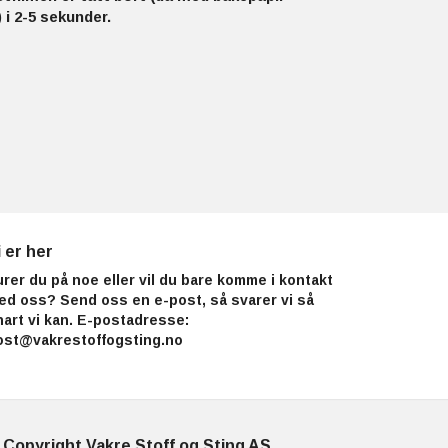
 i 2-5 sekunder.
i er her
urer du på noe eller vil du bare komme i kontakt
ed oss? Send oss en e-post, så svarer vi så
nart vi kan. E-postadresse:
ost@vakrestoffogsting.no
 Copyright Vakre Stoff og Sting AS