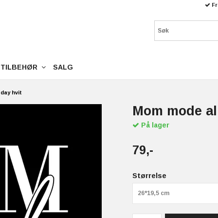
Fr
TILBEHØR
SALG
day hvit
Mom mode all
På lager
79,-
Størrelse
26*19,5 cm