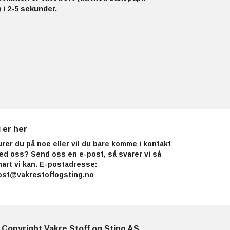
 i 2-5 sekunder.
i er her
urer du på noe eller vil du bare komme i kontakt
ed oss? Send oss en e-post, så svarer vi så
nart vi kan. E-postadresse:
ost@vakrestoffogsting.no
 Copyright Vakre Stoff og Sting AS