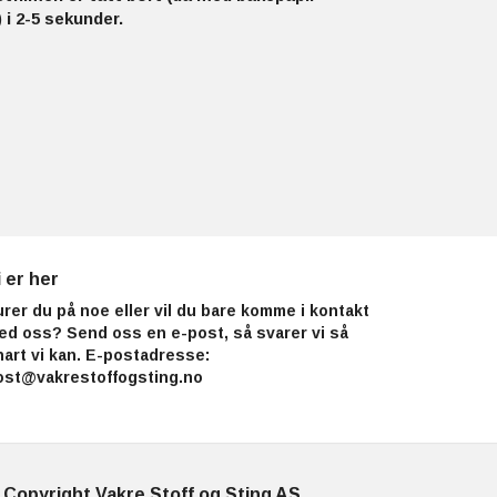
 i 2-5 sekunder.
i er her
urer du på noe eller vil du bare komme i kontakt
ed oss? Send oss en e-post, så svarer vi så
nart vi kan. E-postadresse:
ost@vakrestoffogsting.no
 Copyright Vakre Stoff og Sting AS