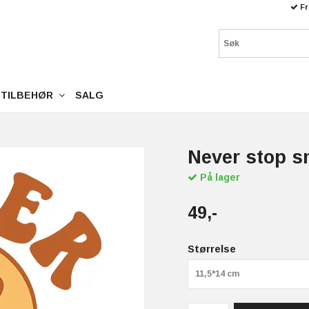
Fr
TILBEHØR
SALG
Never stop s
På lager
49,-
Størrelse
11,5*14 cm