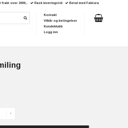
i frakt over 2000,-
Rask leveringstid
Betal med Faktura
Kontakt
Vilkår og betingelser
Kundeklubb
Logg inn
miling