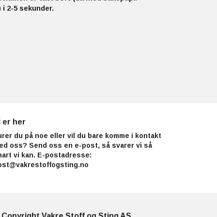
 i 2-5 sekunder.
i er her
urer du på noe eller vil du bare komme i kontakt
ed oss? Send oss en e-post, så svarer vi så
nart vi kan. E-postadresse:
ost@vakrestoffogsting.no
 Copyright Vakre Stoff og Sting AS