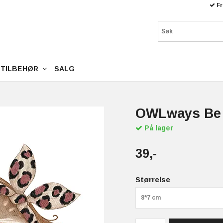
Fr
TILBEHØR
SALG
OWLways Be
På lager
39,-
Størrelse
8*7 cm