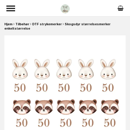
Hjem
Tilbehør
DTF strykemerker
Skogsdyr størrelsesmerker
enkeltstørrelse