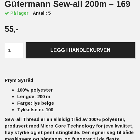
Gütermann Sew-all 200m – 169
På lager
Antall:
5
55,-
LEGG I HANDLEKURVEN
Prym Sytråd
100% polyester
Lengde: 200 m
Farge: lys beige
Tykkelse nr. 100
Sew-all Thread er en allsidig tråd av 100% polyester,
produsert med Micro Core Technology for jevn kvalitet,
høy styrke og et pent stingbilde. Den egner seg til både
maskinsøm og håndsøm, og fungerer til de fleste