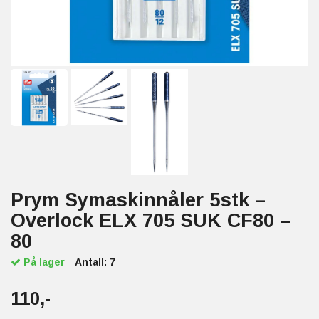
Prym Symaskinnåler 5stk –
Overlock ELX 705 SUK CF80 –
80
På lager
Antall:
7
110,-