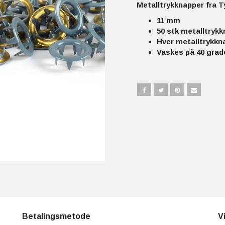
Metalltrykknapper fra 
11 mm
50 stk metalltryk
Hver metalltrykkna
Vaskes på 40 grade
Betalingsmetode
V