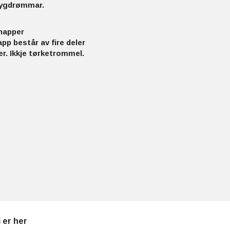
Tygdrømmar.
knapper
pp består av fire deler
r. Ikkje tørketrommel.
i er her